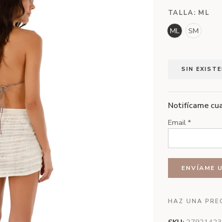
TALLA:
ML
ML
SM
SIN EXIST
Notifícame cua
Email
*
HAZ UNA PRE