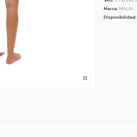
SKU:
27921423
Marca:
MALAI
Disponibilidad: