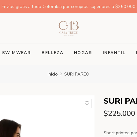
Envíos gratis a todo Colombia por compras superiores a $250.000
SWIMWEAR
BELLEZA
HOGAR
INFANTIL
Inicio
SURI PAREO
SURI P
$225.000
Short printed pa