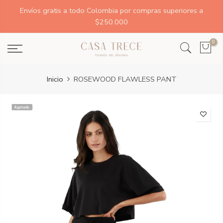
Envíos gratis a todo Colombia por compras superiores a
$250.000
0
Inicio
ROSEWOOD FLAWLESS PANT
Agotado