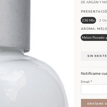
DE ARGÁN Y M
PRESENTACI
236 Mls
2 Oz
AROMA:
MELO
Melon Rosado 
SIN EXIST
Notifícame cua
Email
*