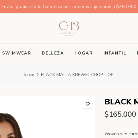
Envíos gratis a todo Colombia por compras superiores a $250.000
SWIMWEAR
BELLEZA
HOGAR
INFANTIL
Inicio
BLACK MALLA KREWEL CROP TOP
BLACK 
$165.000
Woven see-throug