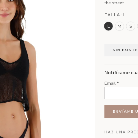
the street.
TALLA:
L
L
M
S
SIN EXIST
Notifícame cua
Email
*
HAZ UNA PRE