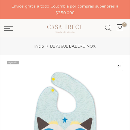
Envíos gratis a todo Colombia por compras superiores a
$250.000
0
Inicio
BB7368L BABERO NOX
Agotado