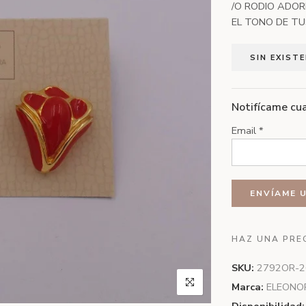
/O RODIO ADO
EL TONO DE TUS
SIN EXIST
Notifícame cua
Email
*
HAZ UNA PRE
SKU:
2792OR-2
Marca:
ELEONOR