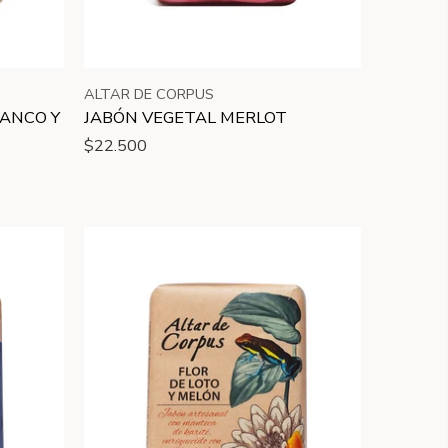
ALTAR DE CORPUS
LANCO Y
JABÓN VEGETAL MERLOT
$22.500
Agregar A La Bolsa