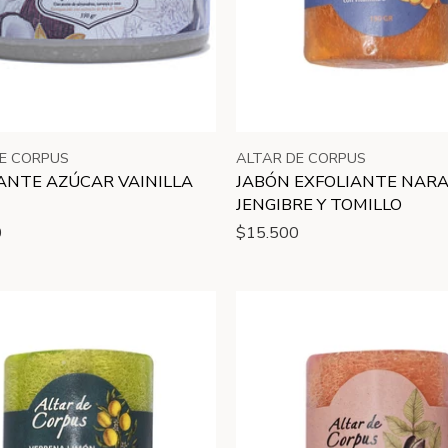
E CORPUS
ALTAR DE CORPUS
ANTE AZÚCAR VAINILLA
JABÓN EXFOLIANTE NAR
JENGIBRE Y TOMILLO
0
$15.500
 A La Bolsa
Agregar A La Bolsa