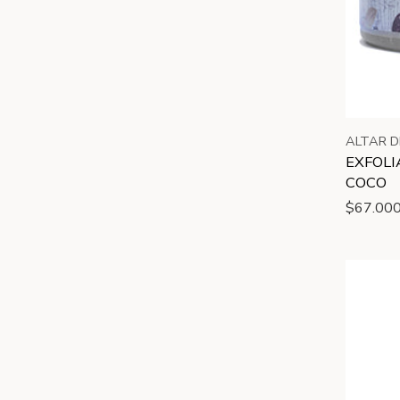
ALTAR D
EXFOLI
COCO
$67.00
Agregar