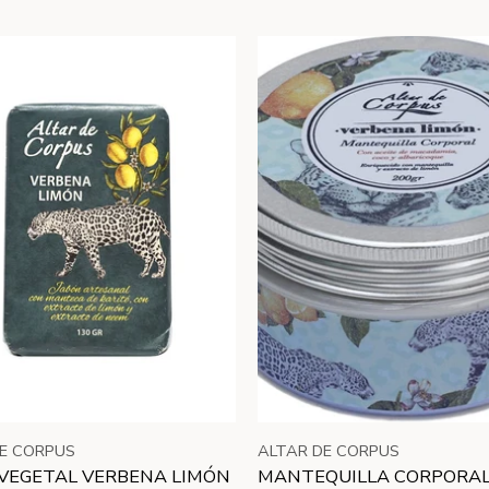
E CORPUS
ALTAR DE CORPUS
VEGETAL VERBENA LIMÓN
MANTEQUILLA CORPORA