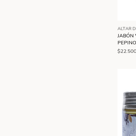
ALTAR D
JABÓN 
PEPIN
$22.50
Agregar