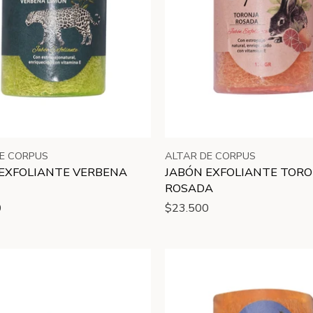
E CORPUS
ALTAR DE CORPUS
EXFOLIANTE VERBENA
JABÓN EXFOLIANTE TORO
ROSADA
0
$23.500
 A La Bolsa
Agregar A La Bolsa